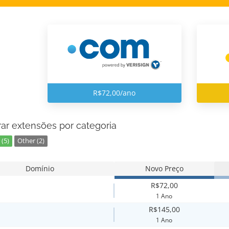
R$72,00/ano
ar extensões por categoria
(5)
Other (2)
Domínio
Novo Preço
R$72,00
1 Ano
R$145,00
1 Ano