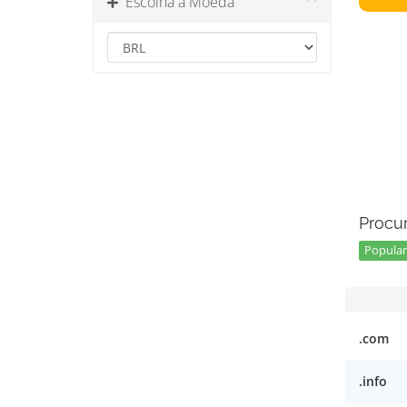
Escolha a Moeda
Procur
Popular 
.com
.info